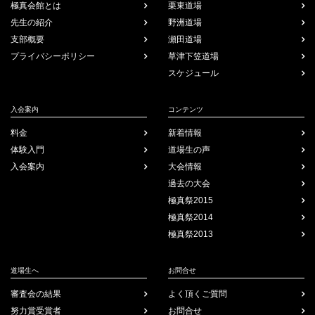
極真会館とは
栗東道場
先生の紹介
野洲道場
支部概要
瀬田道場
プライバシー
ポリシー
草津下笠道場
スケジュール
入会案内
コンテンツ
料金
新着情報
体験入門
道場生の声
入会案内
大会情報
過去の大会
極真祭2015
極真祭2014
極真祭2013
道場生へ
お問合せ
審査会の結果
よく頂くご質問
努力賞受賞者
お問合せ