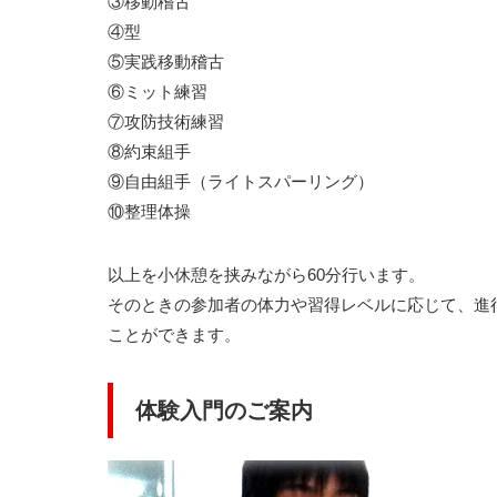
③移動稽古
④型
⑤実践移動稽古
⑥ミット練習
⑦攻防技術練習
⑧約束組手
⑨自由組手（ライトスパーリング）
⑩整理体操
以上を小休憩を挟みながら60分行います。
そのときの参加者の体力や習得レベルに応じて、進
ことができます。
体験入門のご案内