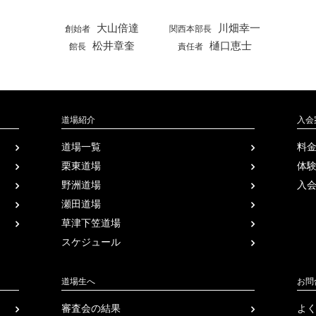
大山倍達
川畑幸一
創始者
関西本部長
松井章奎
樋口恵士
館長
責任者
道場紹介
入会
道場一覧
料
栗東道場
体
野洲道場
入
瀬田道場
草津下笠道場
スケジュール
道場生へ
お問
審査会の結果
よ