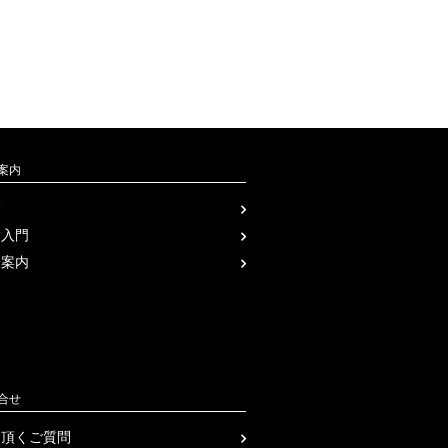
案内
金
験入門
会案内
合せ
く頂くご質問