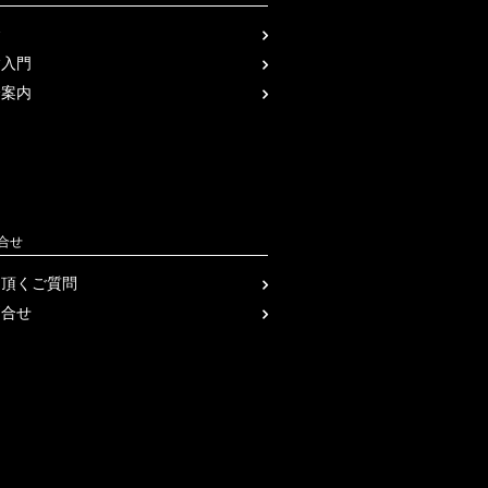
金
験入門
会案内
合せ
く頂くご質問
問合せ