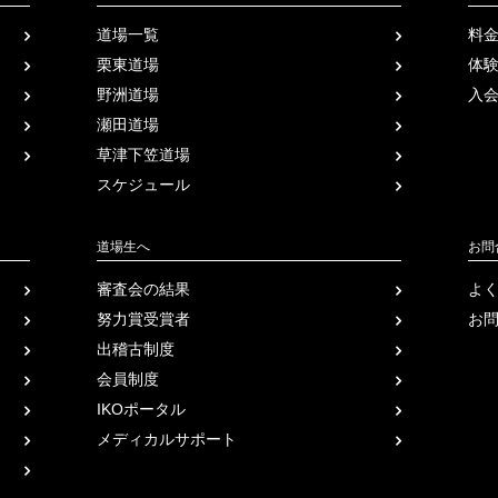
道場一覧
料
栗東道場
体
野洲道場
入
瀬田道場
草津下笠道場
スケジュール
道場生へ
お問
審査会の結果
よ
努力賞受賞者
お
出稽古制度
会員制度
IKOポータル
メディカル
サポート