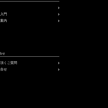
金
験入門
会案内
合せ
く頂くご質問
問合せ