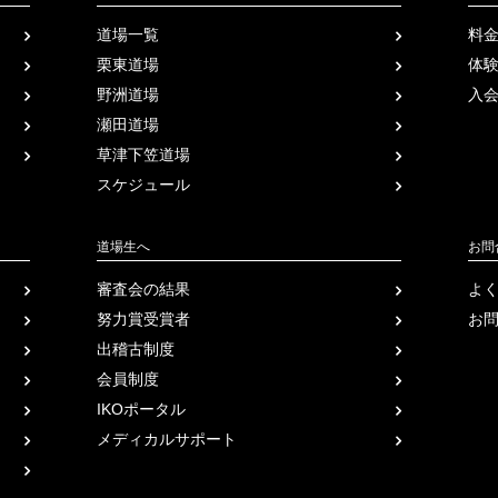
道場一覧
料
栗東道場
体
野洲道場
入
瀬田道場
草津下笠道場
スケジュール
道場生へ
お問
審査会の結果
よ
努力賞受賞者
お
出稽古制度
会員制度
IKOポータル
メディカル
サポート