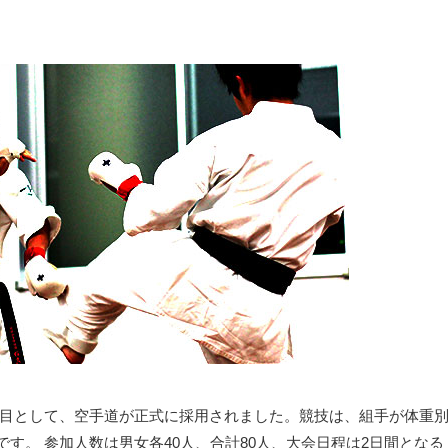
追加種目として、空手道が正式に採用されました。競技は、組手が体重
す。 参加人数は男女各40人、合計80人、大会日程は2日間となる